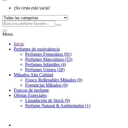
¡Su cesta está vacía!
Menu
Inicio
Perfumes de equivalencia
Perfumes Femeninos (91)
Perfumes Masculinos (55)
Perfumes Infantiles (4)
Perfumes Unisex (28)
Mikados Alta Calidad
Frasco Rellenables Mikados (0)
Fragancias Mikados (0)
Frascos de perfume
Ofertas Especiales
Liquidación de Stock (9)
Perfume Natural & Ambientador (1)