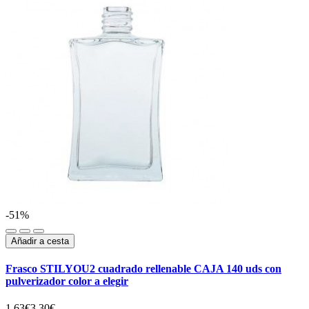
-51%
Añadir a cesta
Frasco STILYOU2 cuadrado rellenable CAJA 140 uds con
pulverizador color a elegir
1.63€
3.30€