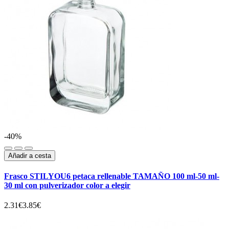
-40%
Añadir a cesta
Frasco STILYOU6 petaca rellenable TAMAÑO 100 ml-50 ml-
30 ml con pulverizador color a elegir
2.31€
3.85€