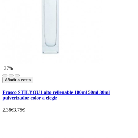
-37%
Añadir a cesta
Frasco STILYOU1 alto rellenable 100ml 50ml 30ml
pulverizador color a elegir
2.36€
3.75€