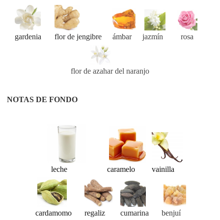
gardenia
flor de jengibre
ámbar
jazmín
rosa
flor de azahar del naranjo
NOTAS DE FONDO
leche
caramelo
vainilla
cardamomo
regaliz
cumarina
benjuí