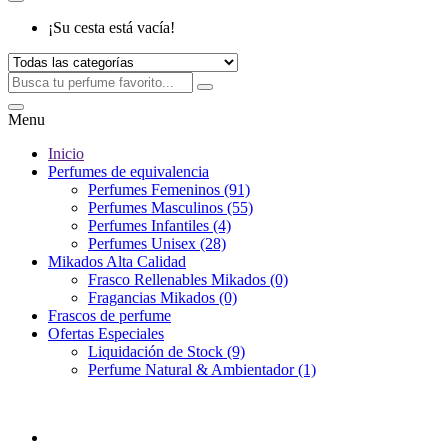
¡Su cesta está vacía!
Menu
Inicio
Perfumes de equivalencia
Perfumes Femeninos (91)
Perfumes Masculinos (55)
Perfumes Infantiles (4)
Perfumes Unisex (28)
Mikados Alta Calidad
Frasco Rellenables Mikados (0)
Fragancias Mikados (0)
Frascos de perfume
Ofertas Especiales
Liquidación de Stock (9)
Perfume Natural & Ambientador (1)