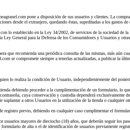
meagranel.com pone a disposición de sus usuarios y clientes. La compr
iciones desde el extranjero, quedando éstas, supeditadas a los gastos de 
on lo establecido en la Ley 34/2002, de servicios de la sociedad de la
la Ley General para la Defensa de los Consumidores y Usuarios y otras 
era que recomienda una periódica consulta de las mismas, más aún cuand
.com se compromete siempre a tenerlas actualizadas, a publicar la últi
quien lo realiza la condición de Usuario, independientemente del posteri
a tienda debiendo proceder a la cumplimentación de un formulario, lo q
na contraseña, cuya conservación y custodia dependerá exclusivamente del
de suplantar a otros Usuarios en la utilización de la tienda o cualquier o
de registro previo, debiendo en cualquier caso cumplimentar el formulario
por usuarios mayores de dieciocho (18) años, que deberán seguir los pa
ormulario de alta o el de identificación de usuarios previamente regis