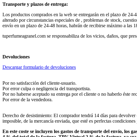
Transporte y plazos de entrega:
Los productos comprados en la web se entregarán en el plazo de 24-48 
alterado por circunstancias especiales de , problemas de stock, cuesti
envío en un plazo de 24-48 horas, habrán de recibirse máximo a las 18
tuperfumeagranel.com se responsabiliza de los vicios, daños, que presen
Devoluciones
Descargar formulario de devoluciones
Por no satisfacción del cliente-usuario.
Por error culpa o negligencia del transportista.
Por no haberse aceptado su entrega por el cliente o no haberlo éste rec
Por error de la vendedora.
Derecho de desistimiento: El comprador tendrá 14 días para devolver 
imposible, de la mercancía enviada, que esté es perfectas condiciones
En este coste se incluyen los gastos de transporte del envío, los 
4 % del total de la factura. TPV Virtual 2 % de la factura, ya se