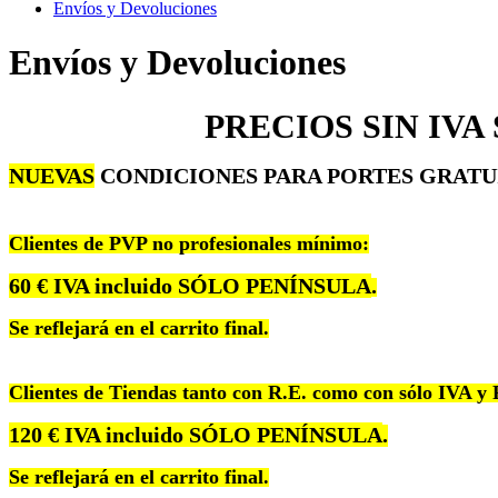
Envíos y Devoluciones
Envíos y Devoluciones
PRECIOS SIN IVA
NUEVAS
CONDICIONES PARA PORTES GRATU
Clientes de PVP no profesionales mínimo:
60
€
IVA incluido SÓLO PENÍNSULA
.
Se reflejará en el carrito final.
Clientes de Tiendas tanto con R.E. como con sólo IVA y
120
€
IVA incluido SÓLO PENÍNSULA
.
Se reflejará en el carrito final.