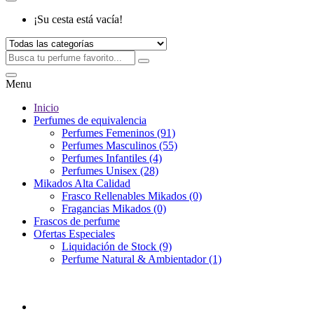
¡Su cesta está vacía!
Menu
Inicio
Perfumes de equivalencia
Perfumes Femeninos (91)
Perfumes Masculinos (55)
Perfumes Infantiles (4)
Perfumes Unisex (28)
Mikados Alta Calidad
Frasco Rellenables Mikados (0)
Fragancias Mikados (0)
Frascos de perfume
Ofertas Especiales
Liquidación de Stock (9)
Perfume Natural & Ambientador (1)