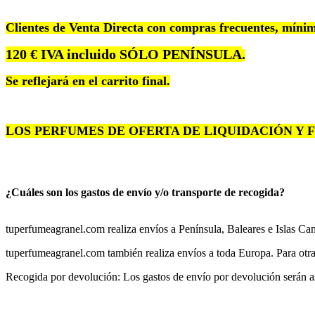
Clientes de Venta Directa con compras frecuentes, míni
120
€
IVA incluido SÓLO PENÍNSULA
.
Se reflejará en el carrito final.
LOS PERFUMES DE OFERTA DE LIQUIDACIÓN Y
¿Cuáles son los gastos de envío y/o transporte de recogida?
tuperfumeagranel.com realiza envíos a Península, Baleares e Islas Can
tuperfumeagranel.com también realiza envíos a toda Europa. Para ot
Recogida por devolución: Los gastos de envío por devolución serán a