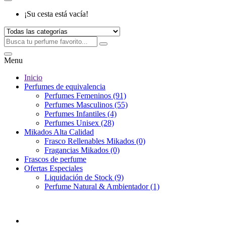
¡Su cesta está vacía!
Menu
Inicio
Perfumes de equivalencia
Perfumes Femeninos (91)
Perfumes Masculinos (55)
Perfumes Infantiles (4)
Perfumes Unisex (28)
Mikados Alta Calidad
Frasco Rellenables Mikados (0)
Fragancias Mikados (0)
Frascos de perfume
Ofertas Especiales
Liquidación de Stock (9)
Perfume Natural & Ambientador (1)