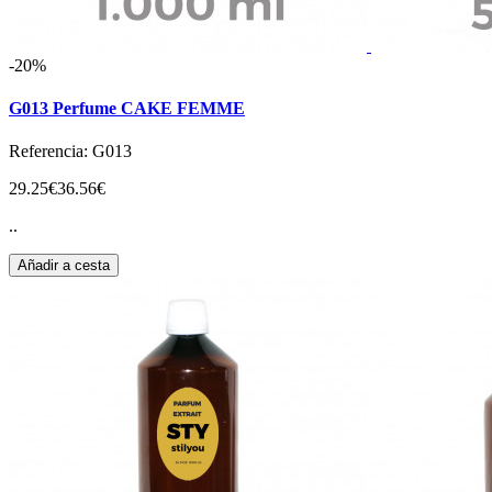
-20%
G013 Perfume CAKE FEMME
Referencia: G013
29.25€
36.56€
..
Añadir a cesta