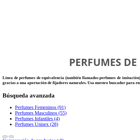
PERFUMES DE
Línea de perfumes de equivalencia (también llamados perfumes de imitación) co
gracias a una aportación de fijadores naturales. Usa nuestro buscador para en
Búsqueda avanzada
Perfumes Femeninos (91)
Perfumes Masculinos (55)
Perfumes Infantiles (4)
Perfumes Unisex (28)