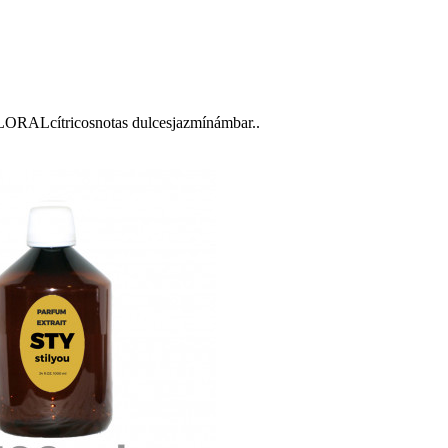
cítricosnotas dulcesjazmínámbar..