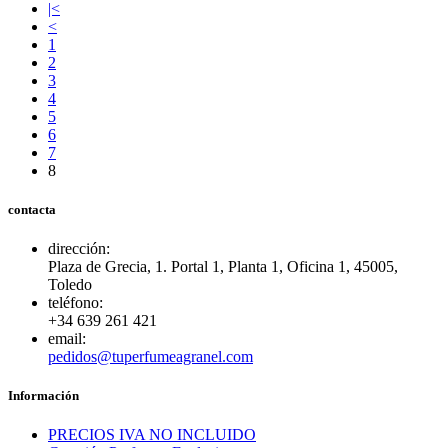
|<
<
1
2
3
4
5
6
7
8
contacta
dirección:
Plaza de Grecia, 1. Portal 1, Planta 1, Oficina 1, 45005,
Toledo
teléfono:
+34 639 261 421
email:
pedidos@tuperfumeagranel.com
Información
PRECIOS IVA NO INCLUIDO