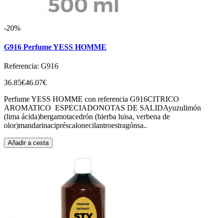
-20%
G916 Perfume YESS HOMME
Referencia: G916
36.85€
46.07€
Perfume YESS HOMME con referencia G916CITRICO
AROMATICO ESPECIADONOTAS DE SALIDAyuzulimón
(lima ácida)bergamotacedrón (hierba luisa, verbena de
olor)mandarinacipréscalonecilantroestragónsa..
Añadir a cesta