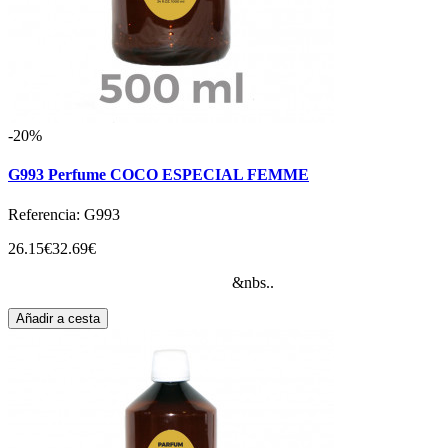
-20%
G993 Perfume COCO ESPECIAL FEMME
Referencia: G993
26.15€
32.69€
&nbs..
Añadir a cesta