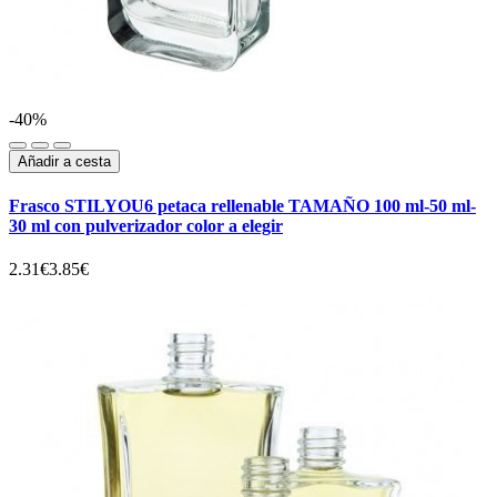
-40%
Añadir a cesta
Frasco STILYOU6 petaca rellenable TAMAÑO 100 ml-50 ml-
30 ml con pulverizador color a elegir
2.31€
3.85€