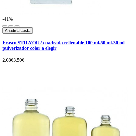
-41%
Añadir a cesta
Frasco STILYOU2 cuadrado rellenable 100 ml-50 ml-30 ml
pulverizador color a elegir
2.08€
3.50€