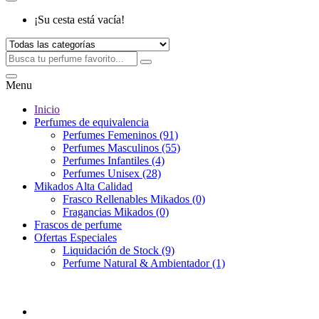
¡Su cesta está vacía!
Menu
Inicio
Perfumes de equivalencia
Perfumes Femeninos (91)
Perfumes Masculinos (55)
Perfumes Infantiles (4)
Perfumes Unisex (28)
Mikados Alta Calidad
Frasco Rellenables Mikados (0)
Fragancias Mikados (0)
Frascos de perfume
Ofertas Especiales
Liquidación de Stock (9)
Perfume Natural & Ambientador (1)