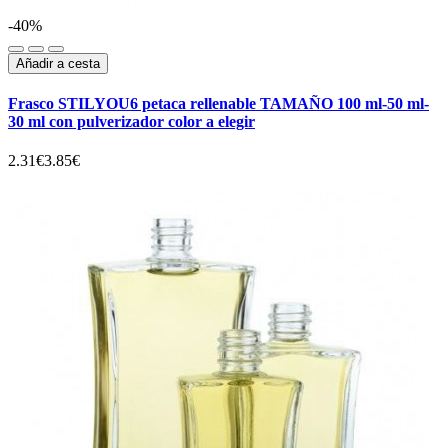
-40%
Añadir a cesta
Frasco STILYOU6 petaca rellenable TAMAÑO 100 ml-50 ml-
30 ml con pulverizador color a elegir
2.31€
3.85€