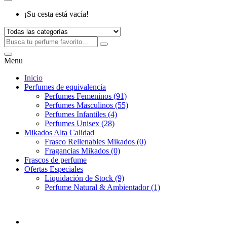
¡Su cesta está vacía!
Menu
Inicio
Perfumes de equivalencia
Perfumes Femeninos (91)
Perfumes Masculinos (55)
Perfumes Infantiles (4)
Perfumes Unisex (28)
Mikados Alta Calidad
Frasco Rellenables Mikados (0)
Fragancias Mikados (0)
Frascos de perfume
Ofertas Especiales
Liquidación de Stock (9)
Perfume Natural & Ambientador (1)