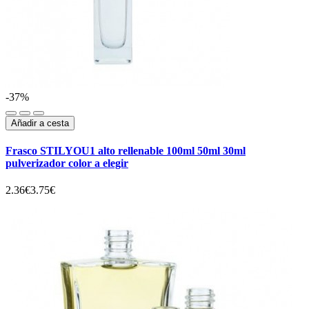
-37%
Añadir a cesta
Frasco STILYOU1 alto rellenable 100ml 50ml 30ml
pulverizador color a elegir
2.36€
3.75€