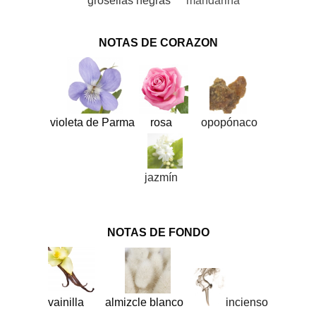
grosellas negras
mandarina
NOTAS DE CORAZON
violeta de Parma
rosa
opopónaco
jazmín
NOTAS DE FONDO
vainilla
almizcle blanco
incienso