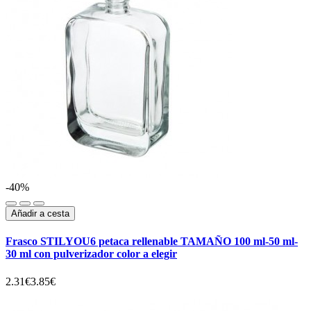
-40%
Añadir a cesta
Frasco STILYOU6 petaca rellenable TAMAÑO 100 ml-50 ml-
30 ml con pulverizador color a elegir
2.31€
3.85€