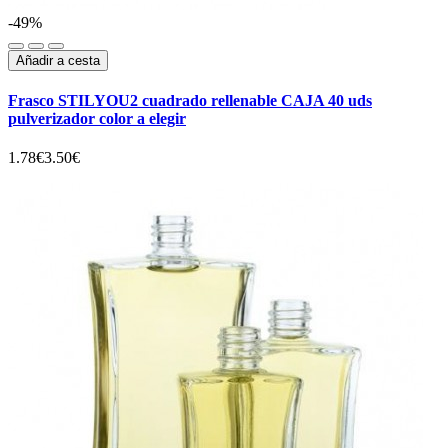
-49%
Añadir a cesta
Frasco STILYOU2 cuadrado rellenable CAJA 40 uds
pulverizador color a elegir
1.78€
3.50€