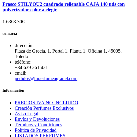
Frasco STILYOU2 cuadrado rellenable CAJA 140 uds con
pulverizador color a elegir
1.63€
3.30€
contacta
dirección:
Plaza de Grecia, 1. Portal 1, Planta 1, Oficina 1, 45005,
Toledo
teléfono:
+34 639 261 421
email:
pedidos@tuperfumeagranel.com
Información
PRECIOS IVA NO INCLUIDO
Creación Perfumes Exclusivos
Aviso Legal
Envíos y Devoluciones
Términos y Condiciones
Política de Privacidad
LISTADOS PERFUMES