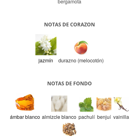
bergamota
NOTAS DE CORAZON
jazmín
durazno (melocotón)
NOTAS DE FONDO
ámbar blanco
almizcle blanco
pachulí
benjuí
vainilla