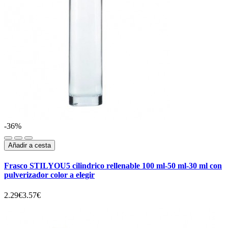
-36%
Añadir a cesta
Frasco STILYOU5 cilindrico rellenable 100 ml-50 ml-30 ml con
pulverizador color a elegir
2.29€
3.57€