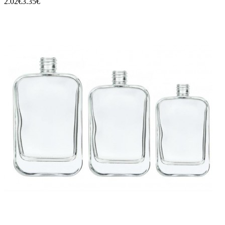
2.02€
3.35€