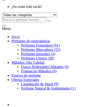
¡Su cesta está vacía!
Menu
Inicio
Perfumes de equivalencia
Perfumes Femeninos (91)
Perfumes Masculinos (55)
Perfumes Infantiles (4)
Perfumes Unisex (28)
Mikados Alta Calidad
Frasco Rellenables Mikados (0)
Fragancias Mikados (0)
Frascos de perfume
Ofertas Especiales
Liquidación de Stock (9)
Perfume Natural & Ambientador (1)