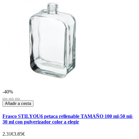
-40%
Añadir a cesta
Frasco STILYOU6 petaca rellenable TAMAÑO 100 ml-50 ml-
30 ml con pulverizador color a elegir
2.31€
3.85€