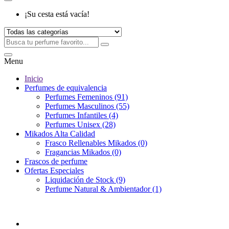
¡Su cesta está vacía!
Menu
Inicio
Perfumes de equivalencia
Perfumes Femeninos (91)
Perfumes Masculinos (55)
Perfumes Infantiles (4)
Perfumes Unisex (28)
Mikados Alta Calidad
Frasco Rellenables Mikados (0)
Fragancias Mikados (0)
Frascos de perfume
Ofertas Especiales
Liquidación de Stock (9)
Perfume Natural & Ambientador (1)