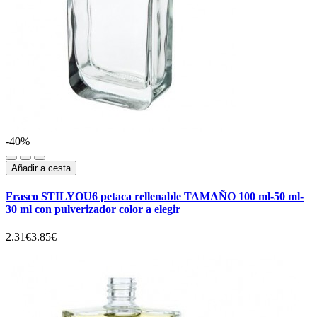
-40%
Añadir a cesta
Frasco STILYOU6 petaca rellenable TAMAÑO 100 ml-50 ml-
30 ml con pulverizador color a elegir
2.31€
3.85€