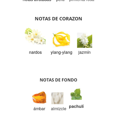
NOTAS DE CORAZON
nardos
ylang-ylang
jazmín
NOTAS DE FONDO
pachulí
ámbar
almizcle