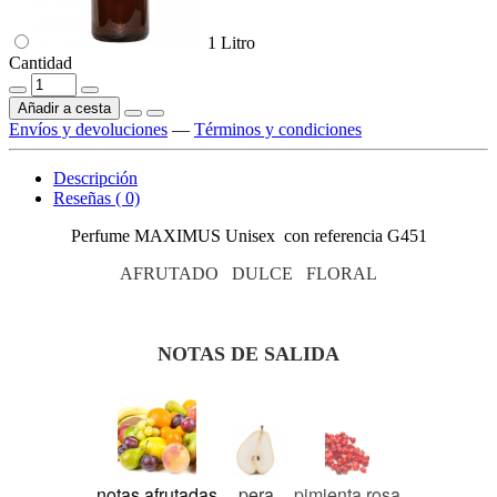
1 Litro
Cantidad
Añadir a cesta
Envíos y devoluciones
—
Términos y condiciones
Descripción
Reseñas ( 0)
Perfume MAXIMUS Unisex con referencia G451
AFRUTADO DULCE FLORAL
NOTAS DE SALIDA
notas afrutadas
pera
pimienta rosa