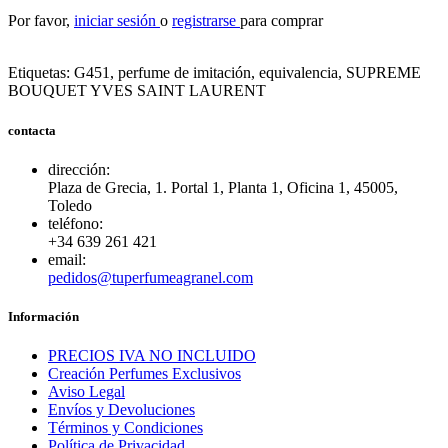
Por favor,
iniciar sesión
o
registrarse
para comprar
Etiquetas:
G451, perfume de imitación, equivalencia
,
SUPREME
BOUQUET YVES SAINT LAURENT
contacta
dirección:
Plaza de Grecia, 1. Portal 1, Planta 1, Oficina 1, 45005,
Toledo
teléfono:
+34 639 261 421
email:
pedidos@tuperfumeagranel.com
Información
PRECIOS IVA NO INCLUIDO
Creación Perfumes Exclusivos
Aviso Legal
Envíos y Devoluciones
Términos y Condiciones
Política de Privacidad