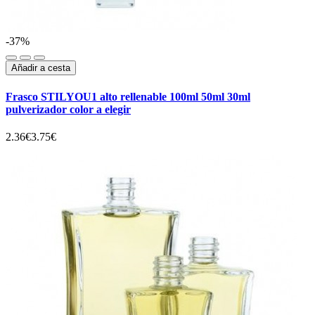
-37%
Añadir a cesta
Frasco STILYOU1 alto rellenable 100ml 50ml 30ml
pulverizador color a elegir
2.36€
3.75€