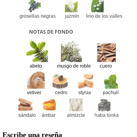
grosellas negras
jazmín
lirio de los valles
NOTAS DE FONDO
abeto
musgo de roble
cuero
vetiver
cedro
styrax
pachulí
sándalo
ámbar
almizcle
haba tonka
Escribe una reseña