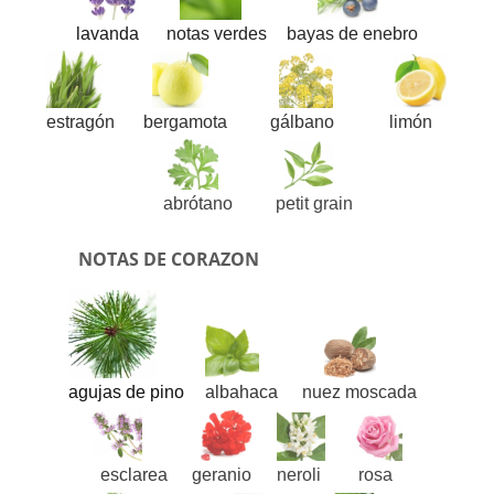
lavanda
notas verdes
bayas de enebro
estragón
bergamota
gálbano
limón
abrótano
petit grain
NOTAS DE CORAZON
agujas de pino
albahaca
nuez moscada
esclarea
geranio
neroli
rosa