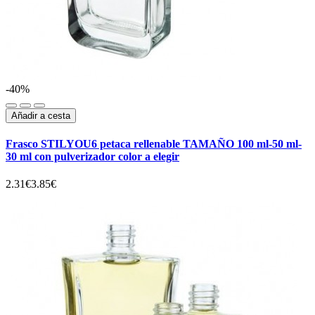
-40%
Añadir a cesta
Frasco STILYOU6 petaca rellenable TAMAÑO 100 ml-50 ml-
30 ml con pulverizador color a elegir
2.31€
3.85€